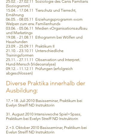
25.02. - 27.02.11 Soziologie des Canis Familiaris
(Soziogramm)
15.04. - 17.04.11 Tierschutz und Tierrecht,
Ernährung
06.05. - 08.05.11 Erziehungsprogramm «vom
Welpen zum erw. Familienhund»
03.06. - 05.06.11 Medien «Organisationsaufbau
und Marketing»
19.08. - 21.08.11 Ethogramm bei Wölfen und
Haushunden
23.09. - 25.09.11 Praktikum II
21.10. - 23.10.11 Unterschiedliche
Trainingsformen
25.11. - 27.11.11 Observation und Interpret.
Hund-Mensch (Videoanalyse)
09.12. - 11.12.11 Prüfungen (erfolgreich
abgeschlossen)
Diverse Praktika innerhalb der
Ausbildung:
17.+18. Juli 2010 Basisseminar, Praktikum bei
Evelyn Streiff ND Instruktorin
31. August 2010 Intensivwoche Spiel+Spass,
Praktikum bei Evelyn Streiff ND Instruktorin
2.+3. Oktober 2010 Basisseminar, Praktikum bei
Evelyn Streiff ND Instruktorin