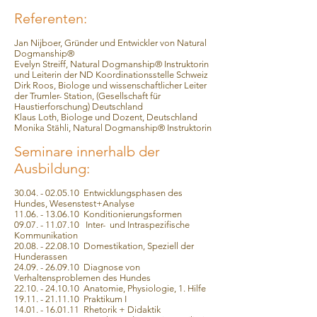
Referenten:
Jan Nijboer, Gründer und Entwickler von Natural
Dogmanship®
Evelyn Streiff, Natural Dogmanship® Instruktorin
und Leiterin der ND Koordinationsstelle Schweiz
Dirk Roos, Biologe und wissenschaftlicher Leiter
der Trumler- Station, (Gesellschaft für
Haustierforschung) Deutschland
Klaus Loth, Biologe und Dozent, Deutschland
Monika Stähli, Natural Dogmanship® Instruktorin
Seminare innerhalb der
Ausbildung:
30.04. - 02.05.10
Entwicklungsphasen des
Hundes, Wesenstest+Analyse
11.06. - 13.06.10
Konditionierungsformen
09.07. - 11.07.10 Inter- und Intraspezifische
Kommunikation
20.08. - 22.08.10 Domestikation, Speziell der
Hunderassen
24.09. - 26.09.10 Diagnose von
Verhaltensproblemen des Hundes
22.10. - 24.10.10 Anatomie, Physiologie, 1. Hilfe
19.11. - 21.11.10 Praktikum I
14.01. - 16.01.11 Rhetorik + Didaktik